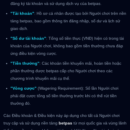
đăng ký tài khoản và sử dụng dịch vụ của betpas.
"Tài khoản"
: Hồ sơ cá nhân được tạo bởi Người chơi trên nền
tảng betpas, bao gồm thông tin đăng nhập, số dư và lịch sử
giao dịch.
"Số dư tài khoản"
: Tổng số tiền thực (VNĐ) hiện có trong tài
khoản của Người chơi, không bao gồm tiền thưởng chưa đáp
ứng điều kiện vòng cược.
"Tiền thưởng"
: Các khoản tiền khuyến mãi, hoàn tiền hoặc
phần thưởng được betpas cấp cho Người chơi theo các
chương trình khuyến mãi cụ thể.
"Vòng cược"
(Wagering Requirement): Số lần Người chơi
phải đặt cược tổng số tiền thưởng trước khi có thể rút tiền
thưởng đó.
Các Điều khoản & Điều kiện này áp dụng cho tất cả Người chơi
truy cập và sử dụng nền tảng
betpas
từ mọi quốc gia và vùng lãnh