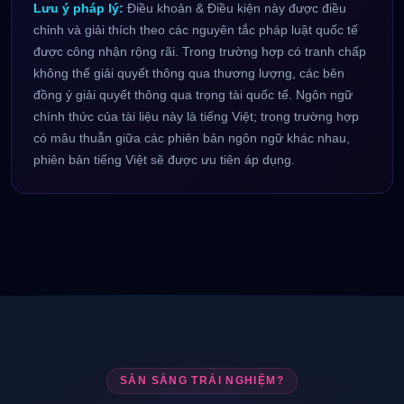
Lưu ý pháp lý:
Điều khoản & Điều kiện này được điều
chỉnh và giải thích theo các nguyên tắc pháp luật quốc tế
được công nhận rộng rãi. Trong trường hợp có tranh chấp
không thể giải quyết thông qua thương lượng, các bên
đồng ý giải quyết thông qua trọng tài quốc tế. Ngôn ngữ
chính thức của tài liệu này là tiếng Việt; trong trường hợp
có mâu thuẫn giữa các phiên bản ngôn ngữ khác nhau,
phiên bản tiếng Việt sẽ được ưu tiên áp dụng.
SẴN SÀNG TRẢI NGHIỆM?