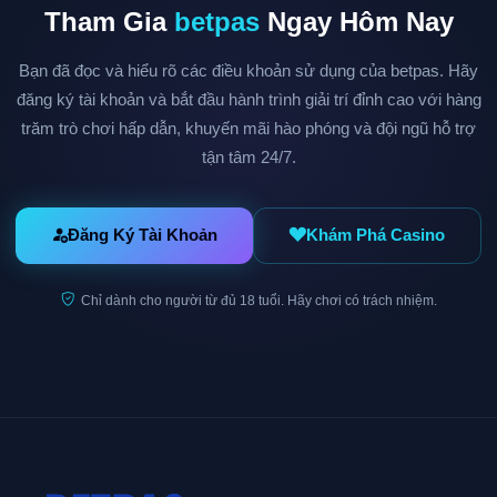
Tham Gia
betpas
Ngay Hôm Nay
Bạn đã đọc và hiểu rõ các điều khoản sử dụng của betpas. Hãy
đăng ký tài khoản và bắt đầu hành trình giải trí đỉnh cao với hàng
trăm trò chơi hấp dẫn, khuyến mãi hào phóng và đội ngũ hỗ trợ
tận tâm 24/7.
Đăng Ký Tài Khoản
Khám Phá Casino
Chỉ dành cho người từ đủ 18 tuổi. Hãy chơi có trách nhiệm.