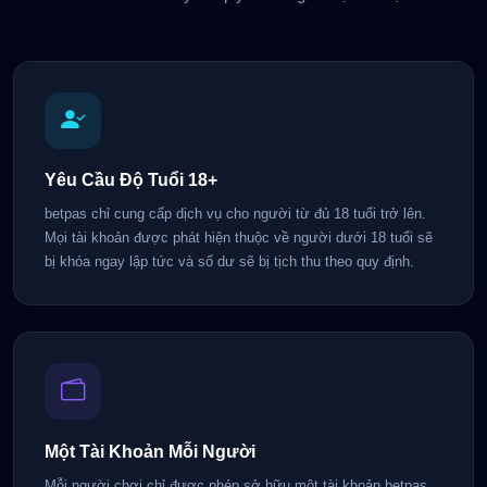
Yêu Cầu Độ Tuổi 18+
betpas chỉ cung cấp dịch vụ cho người từ đủ 18 tuổi trở lên.
Mọi tài khoản được phát hiện thuộc về người dưới 18 tuổi sẽ
bị khóa ngay lập tức và số dư sẽ bị tịch thu theo quy định.
Một Tài Khoản Mỗi Người
Mỗi người chơi chỉ được phép sở hữu một tài khoản betpas