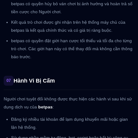
betpas có quyền hủy bỏ ván chơi bị ảnh hưởng và hoàn trả số
tiền cược cho Người chơi.
Kết quả trò chơi được ghi nhận trên hệ thống máy chủ của
betpas là kết quả chính thức và có giá trị ràng buộc.
betpas có quyền đặt giới hạn cược tối thiểu và tối đa cho từng
trò chơi. Các giới hạn này có thể thay đổi mà không cần thông
báo trước.
Hành Vi Bị Cấm
07
Người chơi tuyệt đối không được thực hiện các hành vi sau khi sử
dụng dịch vụ của
betpas
:
Đăng ký nhiều tài khoản để lạm dụng khuyến mãi hoặc gian
lận hệ thống.
Sử dụng phần mềm tự động, bot, script hoặc bất kỳ công cụ