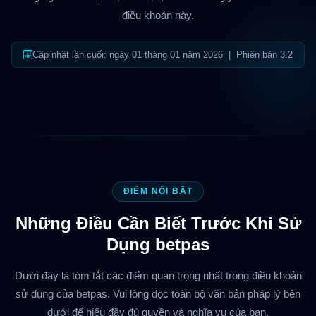
điều khoản này.
Cập nhật lần cuối: ngày 01 tháng 01 năm 2026 | Phiên bản 3.2
ĐIỂM NỔI BẬT
Những Điều Cần Biết Trước Khi Sử
Dụng betpas
Dưới đây là tóm tắt các điểm quan trọng nhất trong điều khoản
sử dụng của betpas. Vui lòng đọc toàn bộ văn bản pháp lý bên
dưới để hiểu đầy đủ quyền và nghĩa vụ của bạn.