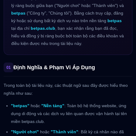
lý ràng buộc giữa bạn ("Người chơi" hoặc "Thành viên") và
betpas
("Công ty", "Chúng tôi"). Bằng cách truy cập, đăng
ký hoặc sử dụng bất kỳ dịch vụ nào trên nền tảng
betpas
tại địa chỉ
betpas.club
, bạn xác nhận rằng bạn đã đọc,
hiểu và đồng ý bị ràng buộc bởi toàn bộ các điều khoản và
điều kiện được nêu trong tài liệu này.
Định Nghĩa & Phạm Vi Áp Dụng
01
Trong toàn bộ tài liệu này, các thuật ngữ sau đây được hiểu theo
nghĩa như sau:
"betpas"
hoặc
"Nền tảng"
: Toàn bộ hệ thống website, ứng
dụng di động và các dịch vụ liên quan được vận hành tại tên
miền betpas.club.
"Người chơi"
hoặc
"Thành viên"
: Bất kỳ cá nhân nào đã