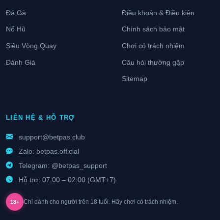
Đá Gà
Điều khoản & Điều kiện
Nổ Hũ
Chính sách bảo mật
Siêu Vòng Quay
Chơi có trách nhiệm
Đánh Giá
Câu hỏi thường gặp
Sitemap
LIÊN HỆ & HỖ TRỢ
support@betpas.club
Zalo: betpas.official
Telegram: @betpas_support
Hỗ trợ: 07:00 – 02:00 (GMT+7)
Chỉ dành cho người trên 18 tuổi. Hãy chơi có trách nhiệm.
18+