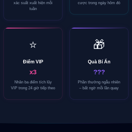
xác suất xuất hiện mỗi
cược trong ngày hôm đó
tuần
⭐
🎁
Điểm VIP
Quà Bí Ẩn
x3
???
Nhân ba điểm tích lũy
Phần thưởng ngẫu nhiên
VIP trong 24 giờ tiếp theo
– bất ngờ mỗi lần quay