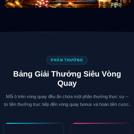
PHẦN THƯỞNG
Bảng Giải Thưởng Siêu Vòng
Quay
Mỗi ô trên vòng quay đều ẩn chứa một phần thưởng thực sự –
từ tiền thưởng trực tiếp đến vòng quay bonus và hoàn tiền cược.