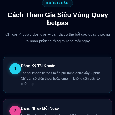
HƯỚNG DẪN
Cách Tham Gia Siêu Vòng Quay
betpas
Chỉ cần 4 bước đơn giản – bạn đã có thể bắt đầu quay thưởng
và nhận phần thưởng thực tế mỗi ngày.
Đăng Ký Tài Khoản
1
Tạo tài khoản betpas miễn phí trong chưa đầy 2 phút.
Chỉ cần số điện thoại hoặc email – không cần giấy tờ
phức tạp.
Đăng Nhập Mỗi Ngày
2