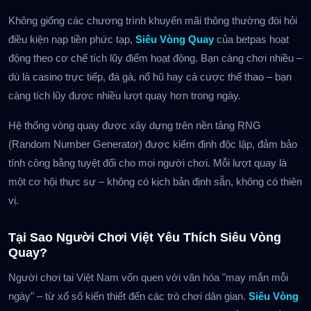
Không giống các chương trình khuyến mãi thông thường đòi hỏi
điều kiện nạp tiền phức tạp,
Siêu Vòng Quay
của betpas hoạt
động theo cơ chế tích lũy điểm hoạt động. Bạn càng chơi nhiều –
dù là casino trực tiếp, đá gà, nổ hũ hay cá cược thể thao – bạn
càng tích lũy được nhiều lượt quay hơn trong ngày.
Hệ thống vòng quay được xây dựng trên nền tảng RNG
(Random Number Generator) được kiểm định độc lập, đảm bảo
tính công bằng tuyệt đối cho mọi người chơi. Mỗi lượt quay là
một cơ hội thực sự – không có kịch bản định sẵn, không có thiên
vị.
Tại Sao Người Chơi Việt Yêu Thích Siêu Vòng
Quay?
Người chơi tại Việt Nam vốn quen với văn hóa "may mắn mỗi
ngày" – từ xổ số kiến thiết đến các trò chơi dân gian.
Siêu Vòng