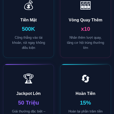
💰
🎰
Tiền Mặt
Vòng Quay Thêm
500K
x10
Cộng thẳng vào tài
Nhân thêm lượt quay,
khoản, rút ngay không
tăng cơ hội trúng thưởng
điều kiện
lớn
🏆
🔄
Jackpot Lớn
Hoàn Tiền
50 Triệu
15%
Giải thưởng đặc biệt –
Hoàn lại phần trăm tiền