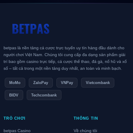
betpas là nền tảng cá cược trực tuyến uy tín hàng đầu dành cho
người chơi Việt Nam. Chúng tôi cung cấp đa dạng sản phẩm giải
trí bao gồm casino trực tiếp, cá cược thể thao, đá gà, nổ hũ và xổ
số – tất cả trong một nền tảng duy nhất, an toàn và minh bạch.
MoMo
ZaloPay
VNPay
Vietcombank
BIDV
Techcombank
TRÒ CHƠI
THÔNG TIN
betpas Casino
Về chúng tôi