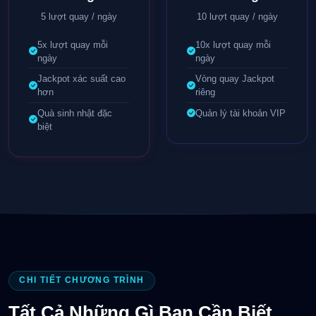
5 lượt quay / ngày
10 lượt quay / ngày
5x lượt quay mỗi
10x lượt quay mỗi
ngày
ngày
Jackpot xác suất cao
Vòng quay Jackpot
hơn
riêng
Quà sinh nhật đặc
Quản lý tài khoản VIP
biệt
CHI TIẾT CHƯƠNG TRÌNH
Tất Cả Những Gì Bạn Cần Biết