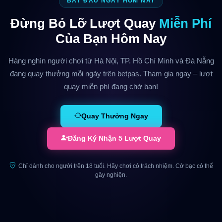
BẮT ĐẦU NGAY HÔM NAY
Đừng Bỏ Lỡ Lượt Quay
Miễn Phí
Của Bạn Hôm Nay
Hàng nghìn người chơi từ Hà Nội, TP. Hồ Chí Minh và Đà Nẵng
đang quay thưởng mỗi ngày trên betpas. Tham gia ngay – lượt
quay miễn phí đang chờ bạn!
Quay Thưởng Ngay
Đăng Ký Nhận 5 Lượt Quay
Chỉ dành cho người trên 18 tuổi. Hãy chơi có trách nhiệm. Cờ bạc có thể
gây nghiện.