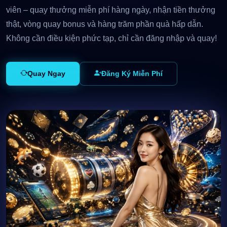
viên – quay thưởng miễn phí hàng ngày, nhận tiền thưởng
thật, vòng quay bonus và hàng trăm phần quà hấp dẫn.
Không cần điều kiện phức tạp, chỉ cần đăng nhập và quay!
Quay Ngay
Đăng Ký Miễn Phí