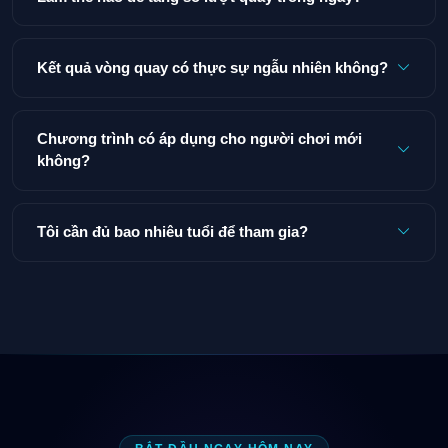
Kết quả vòng quay có thực sự ngẫu nhiên không?
Chương trình có áp dụng cho người chơi mới
không?
Tôi cần đủ bao nhiêu tuổi để tham gia?