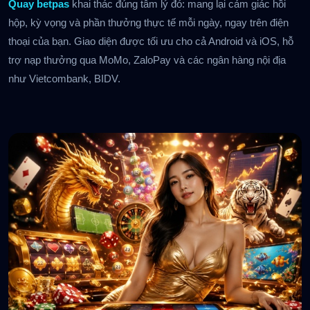
Quay betpas
khai thác đúng tâm lý đó: mang lại cảm giác hồi
hộp, kỳ vọng và phần thưởng thực tế mỗi ngày, ngay trên điện
thoại của bạn. Giao diện được tối ưu cho cả Android và iOS, hỗ
trợ nạp thưởng qua MoMo, ZaloPay và các ngân hàng nội địa
như Vietcombank, BIDV.