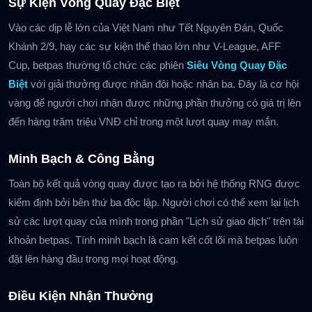
Sự Kiện Vòng Quay Đặc Biệt
Vào các dịp lễ lớn của Việt Nam như Tết Nguyên Đán, Quốc
Khánh 2/9, hay các sự kiện thể thao lớn như V-League, AFF
Cup, betpas thường tổ chức các phiên
Siêu Vòng Quay Đặc
Biệt
với giải thưởng được nhân đôi hoặc nhân ba. Đây là cơ hội
vàng để người chơi nhận được những phần thưởng có giá trị lên
đến hàng trăm triệu VNĐ chỉ trong một lượt quay may mắn.
Minh Bạch & Công Bằng
Toàn bộ kết quả vòng quay được tạo ra bởi hệ thống RNG được
kiểm định bởi bên thứ ba độc lập. Người chơi có thể xem lại lịch
sử các lượt quay của mình trong phần "Lịch sử giao dịch" trên tài
khoản betpas. Tính minh bạch là cam kết cốt lõi mà betpas luôn
đặt lên hàng đầu trong mọi hoạt động.
Điều Kiện Nhận Thưởng